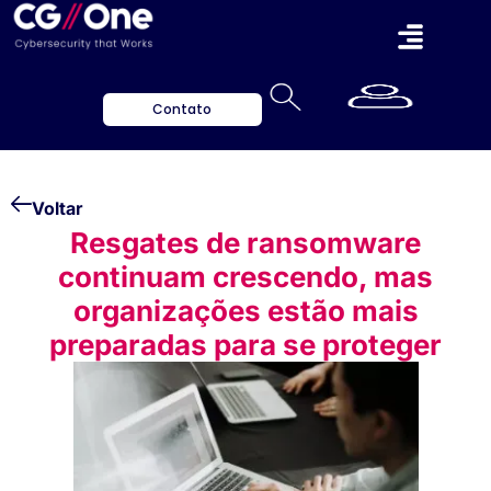
Contato
Voltar
Resgates de ransomware
continuam crescendo, mas
organizações estão mais
preparadas para se proteger