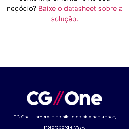
negócio?
Baixe o datasheet sobre a
solução.
CG One — empresa brasileira de cibersegurança,
integradora e MSSP.