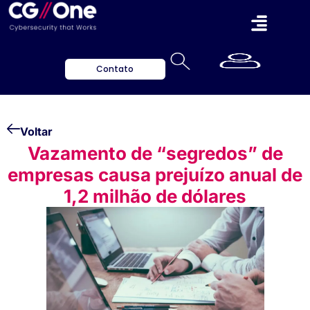
Contato
Voltar
Vazamento de “segredos” de
empresas causa prejuízo anual de
1,2 milhão de dólares