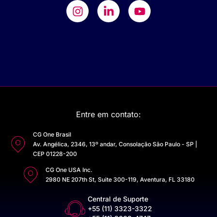
Entre em contato:
CG One Brasil
Av. Angélica, 2346, 13º andar, Consolação São Paulo - SP |
CEP 01228-200
CG One USA Inc.
2980 NE 207th St, Suite 300-119, Aventura, FL 33180
Central de Suporte
+55 (11) 3323-3322