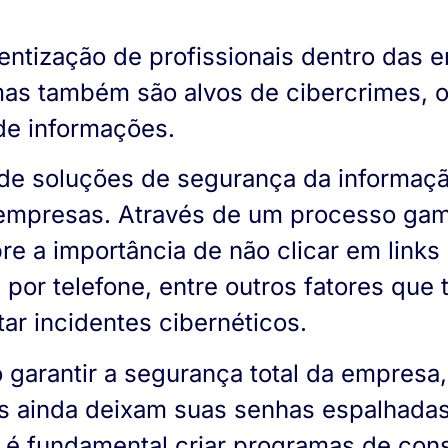
entização de profissionais dentro das 
as também são alvos de cibercrimes, 
de informações.
de soluções de segurança da informaç
mpresas. Através de um processo gamif
e a importância de não clicar em link
 por telefone, entre outros fatores que
tar incidentes cibernéticos.
 garantir a segurança total da empresa
as ainda deixam suas senhas espalhada
ão é fundamental criar programas de co