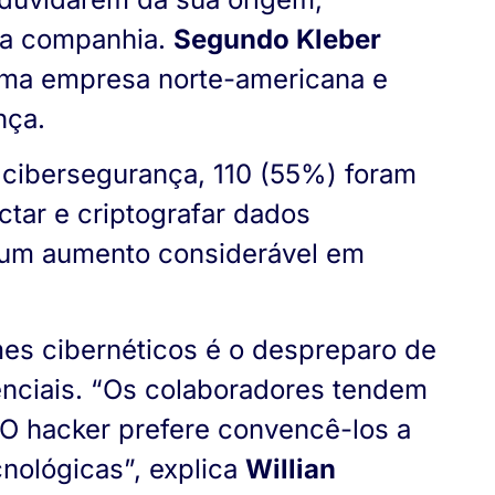
da companhia.
Segundo Kleber
uma empresa norte-americana e
nça.
cibersegurança, 110 (55%) foram
tar e criptografar dados
u um aumento considerável em
mes cibernéticos é o despreparo de
enciais. “Os colaboradores tendem
 O hacker prefere convencê-los a
nológicas”, explica
Willian