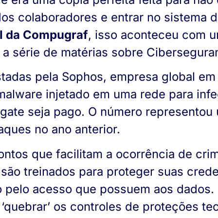
dos colaboradores e entrar no sistema 
TI da Compugraf
, isso aconteceu com 
io a série de matérias sobre Cibersegura
tadas pela Sophos, empresa global em 
alware injetado em uma rede para infec
resgate seja pago. O número represento
ques no ano anterior.
ontos que facilitam a ocorrência de cri
 são treinados para proteger suas cred
to pelo acesso que possuem aos dados.
‘quebrar’ os controles de proteções tec