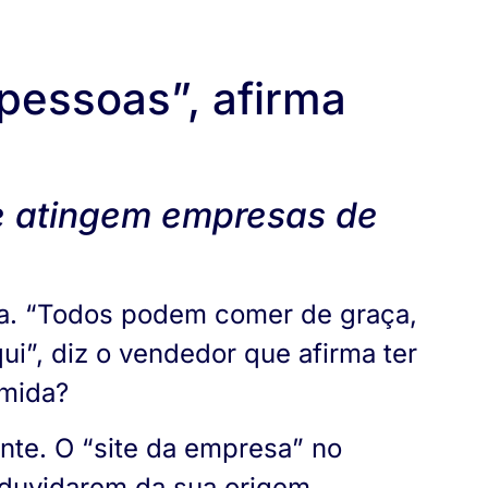
 pessoas”, afirma
e atingem empresas de
ha. “Todos podem comer de graça,
i”, diz o vendedor que afirma ter
omida?
nte. O “site da empresa” no
 duvidarem da sua origem,