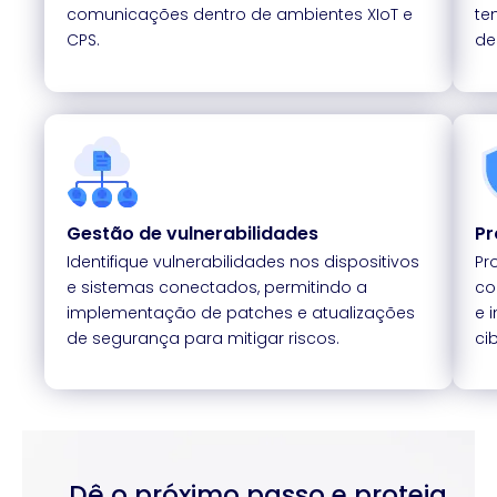
comunicações dentro de ambientes XIoT e
te
CPS.
de
Gestão de vulnerabilidades
Pr
Identifique vulnerabilidades nos dispositivos
Pr
e sistemas conectados, permitindo a
co
implementação de patches e atualizações
e 
de segurança para mitigar riscos.
ci
Dê o próximo passo e proteja