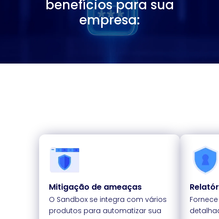
benefícios para sua
empresa:
Mitigação de ameaças
Relató
O Sandbox se integra com vários
Fornece 
produtos para automatizar sua
detalha