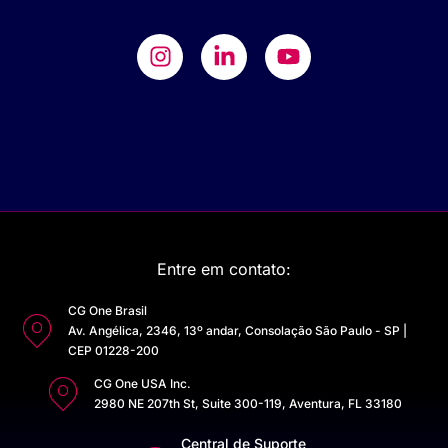
Entre em contato:
CG One Brasil
Av. Angélica, 2346, 13º andar, Consolação São Paulo - SP |
CEP 01228-200
CG One USA Inc.
2980 NE 207th St, Suite 300-119, Aventura, FL 33180
Central de Suporte