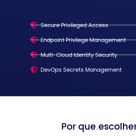
Secure Privileged Access
Endpoint Privilege Management
Multi-Cloud Identity Security
DevOps Secrets Management
Por que escolhe