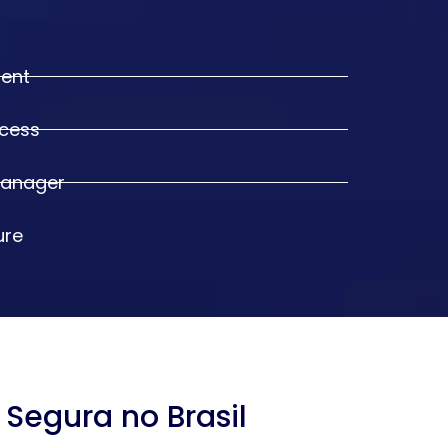
ent
ccess
Manager
ure
Segura no Brasil