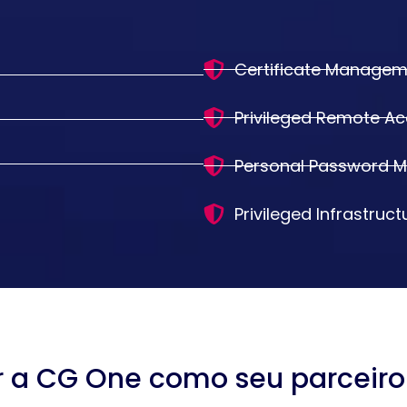
Certificate Managem
Privileged Remote A
Personal Password 
Privileged Infrastruct
r a CG One como seu parceiro 