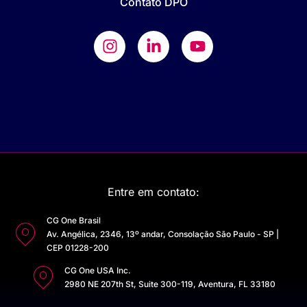
Contato DPO
Entre em contato:
CG One Brasil
Av. Angélica, 2346, 13º andar, Consolação São Paulo - SP |
CEP 01228-200
CG One USA Inc.
2980 NE 207th St, Suite 300-119, Aventura, FL 33180