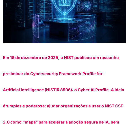
Em 16 de dezembro de 2025, o NIST publicou um rascunho
preliminar do Cybersecurity Framework Profile for
Artificial Intelligence (NISTIR 8596): o Cyber AI Profile. A ideia
é simples e poderosa: ajudar organizações a usar o NIST CSF
2.0 como “mapa” para acelerar a adoção segura de IA, sem