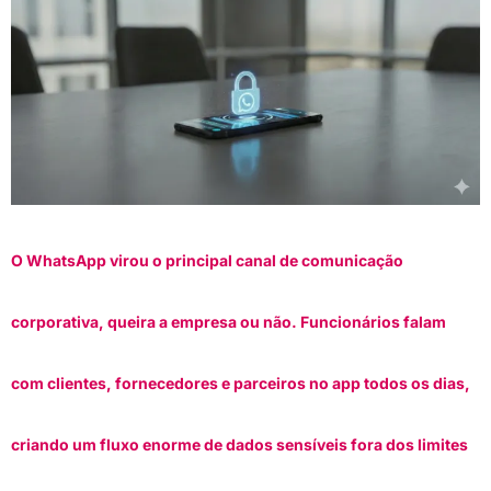
O WhatsApp virou o principal canal de comunicação
corporativa, queira a empresa ou não. Funcionários falam
com clientes, fornecedores e parceiros no app todos os dias,
criando um fluxo enorme de dados sensíveis fora dos limites