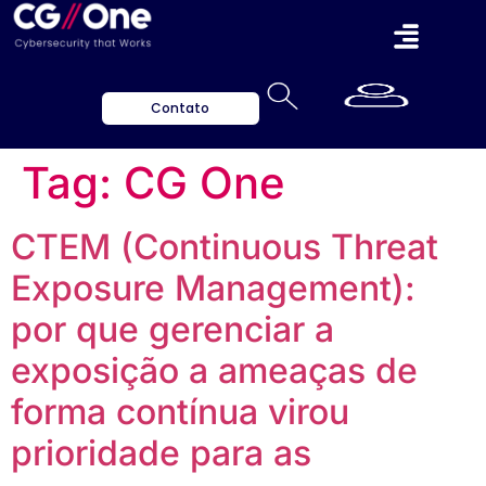
Contato
Tag:
CG One
CTEM (Continuous Threat
Exposure Management):
por que gerenciar a
exposição a ameaças de
forma contínua virou
prioridade para as