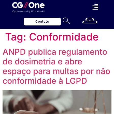
Contato
Tag:
Conformidade
ANPD publica regulamento
de dosimetria e abre
espaço para multas por não
conformidade à LGPD