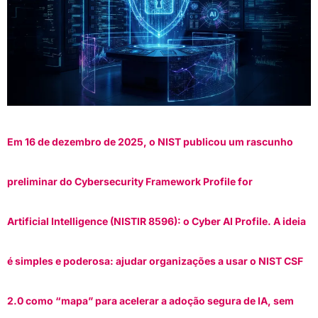
Em 16 de dezembro de 2025, o NIST publicou um rascunho
preliminar do Cybersecurity Framework Profile for
Artificial Intelligence (NISTIR 8596): o Cyber AI Profile. A ideia
é simples e poderosa: ajudar organizações a usar o NIST CSF
2.0 como “mapa” para acelerar a adoção segura de IA, sem