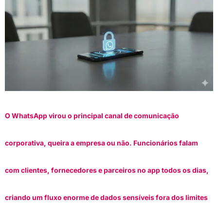
O WhatsApp virou o principal canal de comunicação
corporativa, queira a empresa ou não. Funcionários falam
com clientes, fornecedores e parceiros no app todos os dias,
criando um fluxo enorme de dados sensíveis fora dos limites