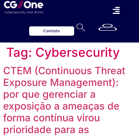
Contato
Tag:
Cybersecurity
CTEM (Continuous Threat
Exposure Management):
por que gerenciar a
exposição a ameaças de
forma contínua virou
prioridade para as