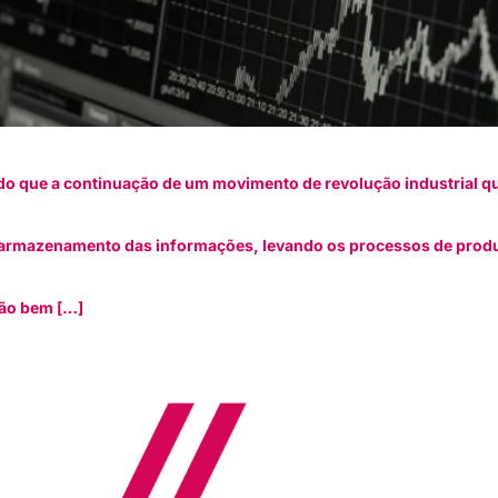
do que a continuação de um movimento de revolução industrial q
 armazenamento das informações, levando os processos de prod
tão bem […]