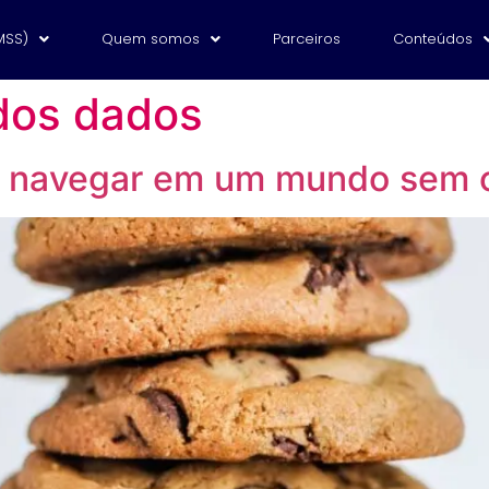
MSS)
Quem somos
Parceiros
Conteúdos
dos dados
 navegar em um mundo sem co