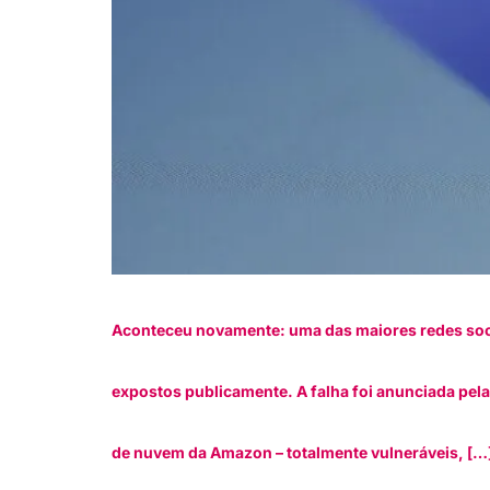
Aconteceu novamente: uma das maiores redes soci
expostos publicamente. A falha foi anunciada pe
de nuvem da Amazon – totalmente vulneráveis, […