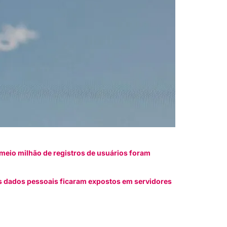
meio milhão de registros de usuários foram
s dados pessoais ficaram expostos em servidores