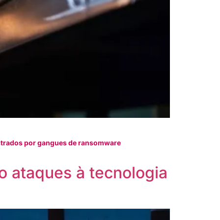
estrados por gangues de ransomware
o ataques à tecnologia