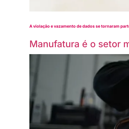
A violação e vazamento de dados se tornaram part
Manufatura é o setor 