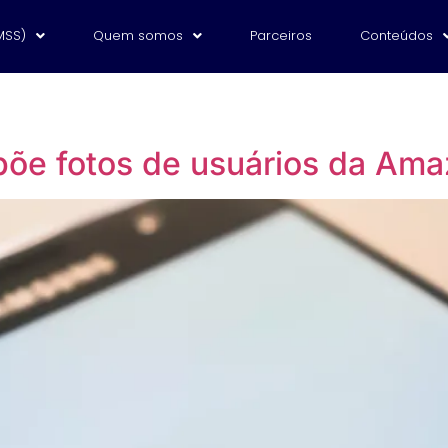
MSS)
Quem somos
Parceiros
Conteúdos
põe fotos de usuários da Am