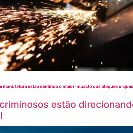
 de manufatura estão sentindo o maior impacto dos ataques orqu
criminosos estão direcionand
l