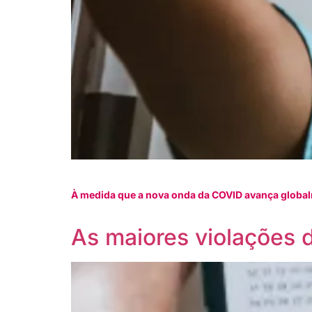
À medida que a nova onda da COVID avança globa
As maiores violações 