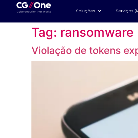
Soluções
Serviços (
Tag:
ransomware
Violação de tokens ex