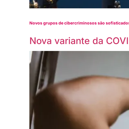
Novos grupos de cibercriminosos são sofisticados
Nova variante da COV