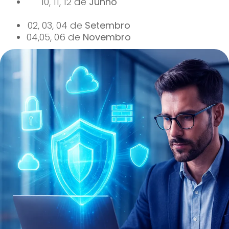
10, 11, 12 de
Junho
02, 03, 04 de
Setembro
04,05, 06 de
Novembro