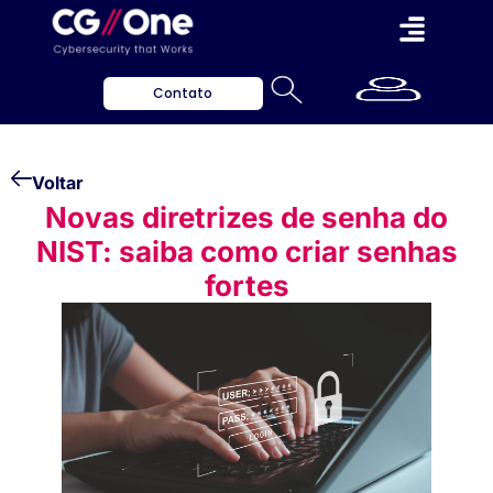
Contato
Voltar
Novas diretrizes de senha do
NIST: saiba como criar senhas
fortes