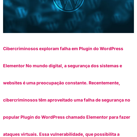
Cibercriminosos exploram falha em Plugin do WordPress
Elementor No mundo digital, a segurança dos sistemas e
websites é uma preocupação constante. Recentemente,
cibercriminosos têm aproveitado uma falha de segurança no
popular Plugin do WordPress chamado Elementor para fazer
ataques virtuais. Essa vulnerabilidade, que possibilita a