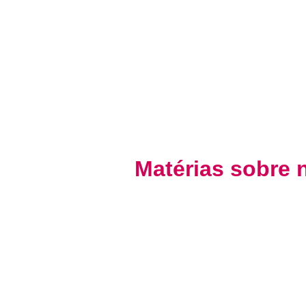
Não depen
formas de 
Matérias sobre 