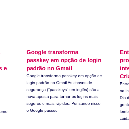
a
Google transforma
Ent
passkey em opção de login
pro
s e
padrão no Gmail
int
Cri
Google transforma passkey em opção de
login padrão no Gmail As chaves de
Entr
segurança (“passkeys” em inglês) são a
na i
nova aposta para tornar os logins mais
Dia 
seguros e mais rápidos. Pensando nisso,
gent
o Google passou
como
lemb
cuida