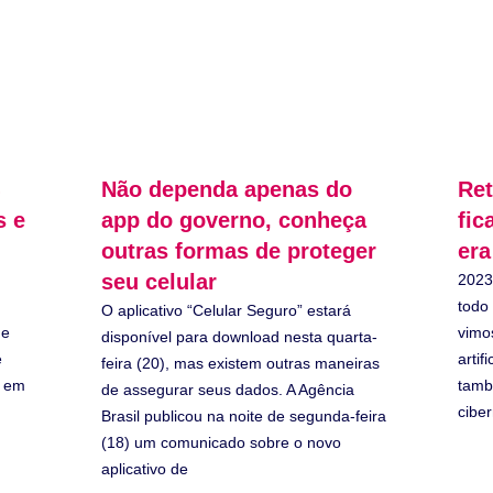
Não dependa apenas do
Ret
s e
app do governo, conheça
fic
outras formas de proteger
era
seu celular
2023
todo
O aplicativo “Celular Seguro” estará
de
vimo
disponível para download nesta quarta-
e
artif
feira (20), mas existem outras maneiras
r em
tamb
de assegurar seus dados. A Agência
cibe
Brasil publicou na noite de segunda-feira
(18) um comunicado sobre o novo
aplicativo de