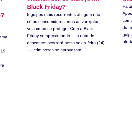
Black Friday?
Falt
Apes
o?
5 golpes mais recorrentes atingem não
come
só os consumidores, mas as varejistas;
do m
veja como se proteger Com a Black
golpi
Friday se aproximando — a data de
tema
ofer
descontos ocorrerá nesta sexta-feira (24)
—, criminosos se aproveitam
-19
ara