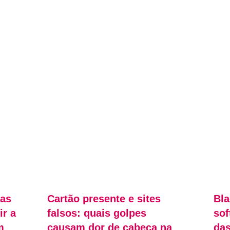
 as
Cartão presente e sites
Bla
r a
falsos: quais golpes
sof
m
causam dor de cabeça na
das