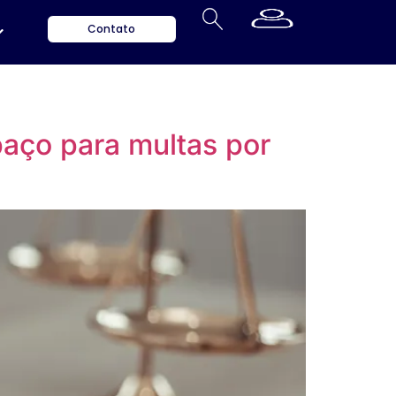
Contato
aço para multas por