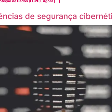
roteção de Dados (LGPD). Agora […]
ências de segurança ciberné