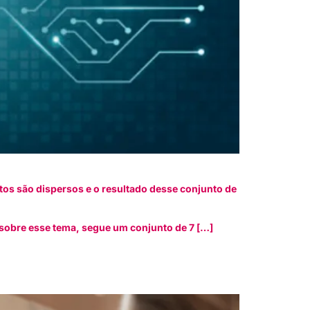
os são dispersos e o resultado desse conjunto de
 sobre esse tema, segue um conjunto de 7 […]