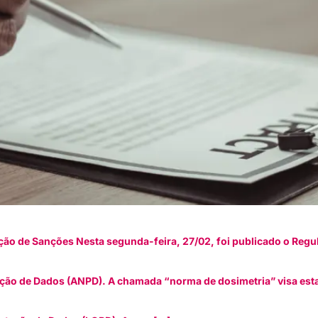
ão de Sanções Nesta segunda-feira, 27/02, foi publicado o Regu
eção de Dados (ANPD). A chamada “norma de dosimetria” visa estab