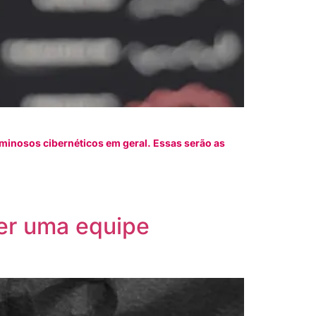
iminosos cibernéticos em geral. Essas serão as
ter uma equipe