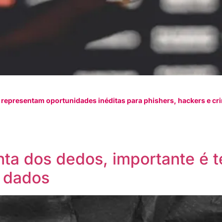
ia representam oportunidades inéditas para phishers, hackers e cr
ta dos dedos, importante é 
 dados