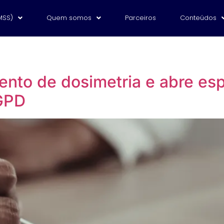
MSS)
Quem somos
Parceiros
Conteúdos
nto de dosimetria e abre esp
GPD