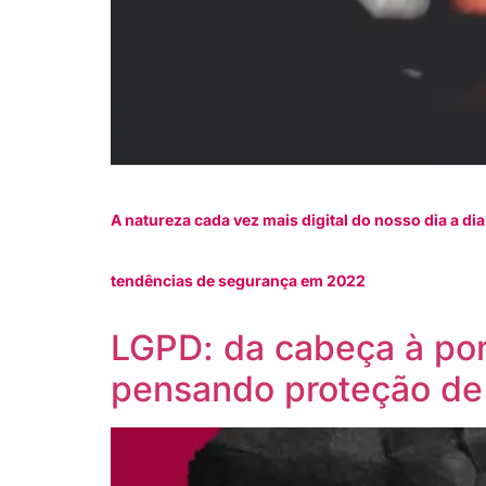
A natureza cada vez mais digital do nosso dia a d
tendências de segurança em 2022
LGPD: da cabeça à pon
pensando proteção de