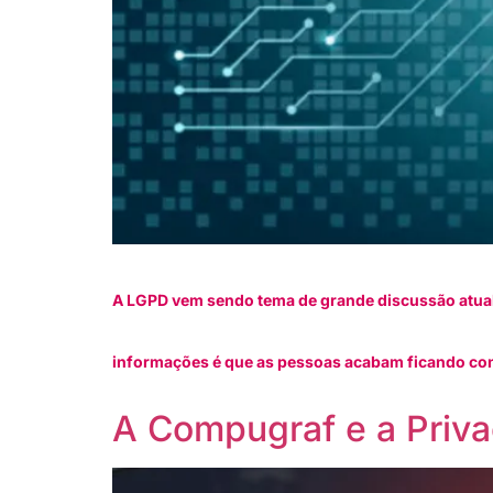
A LGPD vem sendo tema de grande discussão atualm
informações é que as pessoas acabam ficando conf
A Compugraf e a Priv