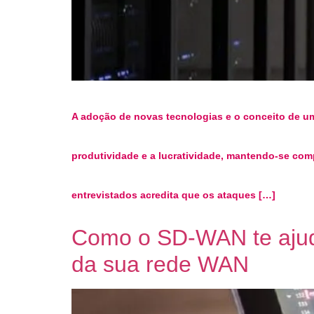
A adoção de novas tecnologias e o conceito de um
produtividade e a lucratividade, mantendo-se co
entrevistados acredita que os ataques […]
Como o SD-WAN te ajuda
da sua rede WAN