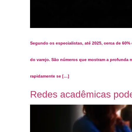
Segundo os especialistas, até 2025, cerca de 60%
do varejo. São números que mostram a profunda ne
rapidamente se […]
Redes acadêmicas podem