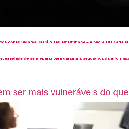
 dos consumidores usará o seu smartphone – e não a sua carteir
cessidade de se preparar para garantir a segurança da informaçã
 ser mais vulneráveis do que 