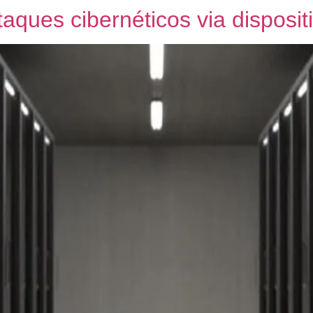
ques cibernéticos via disposit