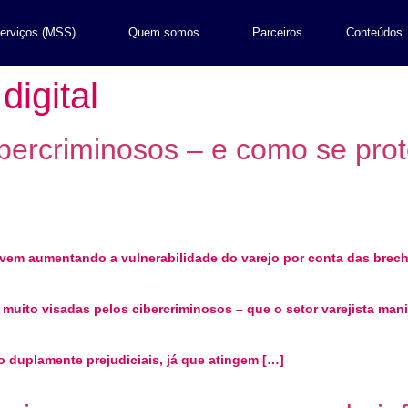
erviços (MSS)
Quem somos
Parceiros
Conteúdos
digital
cibercriminosos – e como se pro
 vem aumentando a vulnerabilidade do varejo por conta das brech
muito visadas pelos cibercriminosos – que o setor varejista man
o duplamente prejudiciais, já que atingem […]