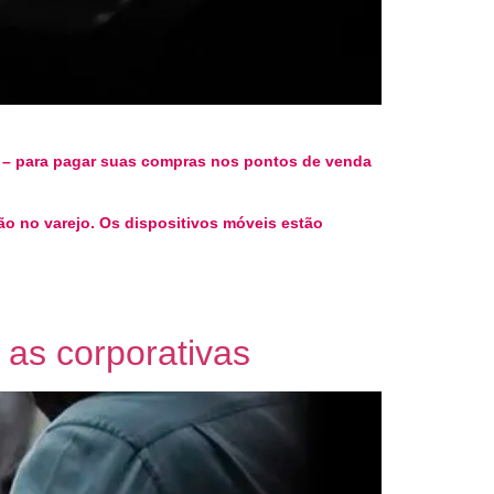
a – para pagar suas compras nos pontos de venda
o no varejo. Os dispositivos móveis estão
as corporativas